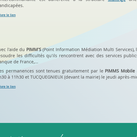
andicapées.
ivre le lien
vec l'aide du
PIMM'S
(Point Information Médiation Multi Services), 
ésoudre les difficultés qu'ils rencontrent avec des services publ
anque de France,...
es permanences sont tenues gratuitement par le
PIMMS Mobile
h30 à 11h30 et TUCQUEGNIEUX (devant la mairie) le jeudi après-mi
ivre le lien