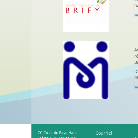
h
Su
A
r
B
D
9
Su
CC Cœur du Pays-Haut
Courriel :