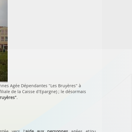
sonnes Agée Dépendantes "Les Bruyères" à
iliale de la Caisse d'Epargne) ; le désormais
ruyères"
.
ntée vers l'
aide aux personnes
agées et/ou