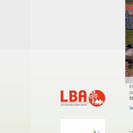
E
J
E
Su
L