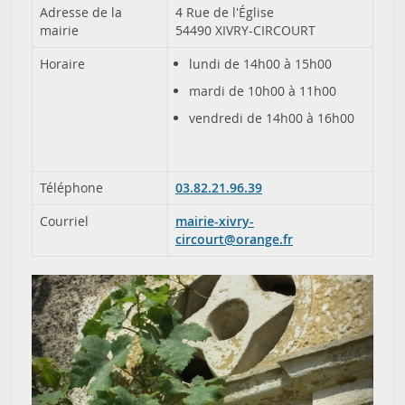
Adresse de la
4 Rue de l'Église
mairie
54490 XIVRY-CIRCOURT
Horaire
lundi de 14h00 à 15h00
mardi de 10h00 à 11h00
vendredi de 14h00 à 16h00
Téléphone
03.82.21.96.39
Courriel
mairie-xivry-
circourt@orange.fr
P
S
r
u
é
i
c
v
e
a